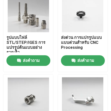
แสดง VR
เกี่ยวกับเรา
รูปแบบไฟล์
ส่งด่วน การแปรรูปแบบ
STL/STEP/IGES การ
แบบด่วนสําหรับ CNC
ทัวร์โรงงาน
แปรรูปต้นแบบอย่าง
Processing
รวดเร็ว
ส่งคำถาม
ส่งคำถาม
ควบคุมคุณภาพ
ขออ้าง
ชิ้นส่วน CNC แบบกำหนดเอง
ชิ้นส่วนกัดซีเอ็นซี