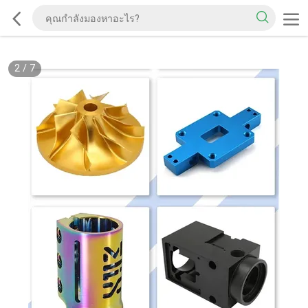
2
/
7