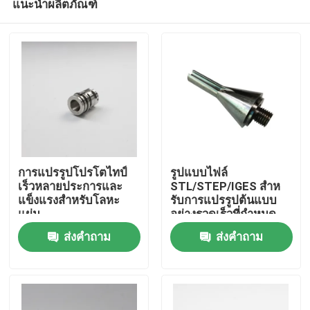
แนะนำผลิตภัณฑ์
การแปรรูปโปรโตไทป์
รูปแบบไฟล์
เร็วหลายประการและ
STL/STEP/IGES สําห
แข็งแรงสําหรับโลหะ
รับการแปรรูปต้นแบบ
แผ่น
อย่างรวดเร็วที่กําหนด
บ้าน
เอง
ส่งคำถาม
ส่งคำถาม
ผลิตภัณฑ์
วิดีโอ