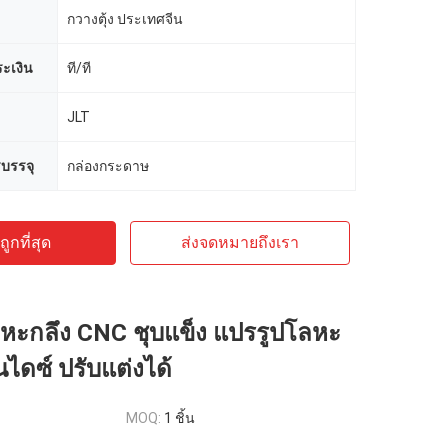
กวางตุ้ง ประเทศจีน
ะเงิน
ที/ที
JLT
บรรจุ
กล่องกระดาษ
ูกที่สุด
ส่งจดหมายถึงเรา
ลหะกลึง CNC ชุบแข็ง แปรรูปโลหะ
ดซ์ ปรับแต่งได้
MOQ:
1 ชิ้น