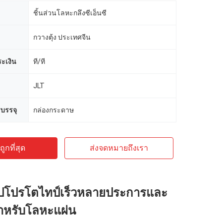
ชิ้นส่วนโลหะกลึงซีเอ็นซี
กวางตุ้ง ประเทศจีน
ะเงิน
ที/ที
JLT
บรรจุ
กล่องกระดาษ
ูกที่สุด
ส่งจดหมายถึงเรา
ปโปรโตไทป์เร็วหลายประการและ
ําหรับโลหะแผ่น