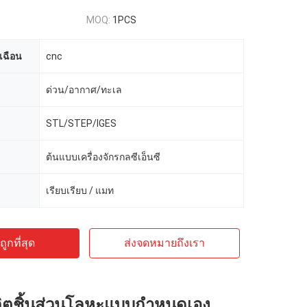
MOQ:
1PCS
เฉือน
cnc
ด่วน/อากาศ/ทะเล
STL/STEP/IGES
ต้นแบบเครื่องจักรกลซีเอ็นซี
เรียบเรียบ / แมท
ูกที่สุด
ส่งจดหมายถึงเรา
ิตชิ้นส่วนโลหะแบบกำหนดเอง