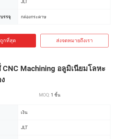
JLT
บรรจุ
กล่องกระดาษ
ูกที่สุด
ส่งจดหมายถึงเรา
์ชั่ CNC Machining อลูมิเนียมโลหะ
อง
MOQ:
1 ชิ้น
เงิน
JLT