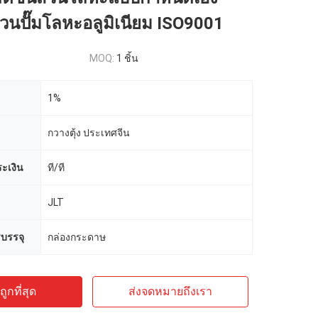
่วนปั๊มโลหะอลูมิเนียม ISO9001
MOQ:
1 ชิ้น
1%
กวางตุ้ง ประเทศจีน
ะเงิน
ที/ที
JLT
บรรจุ
กล่องกระดาษ
ูกที่สุด
ส่งจดหมายถึงเรา